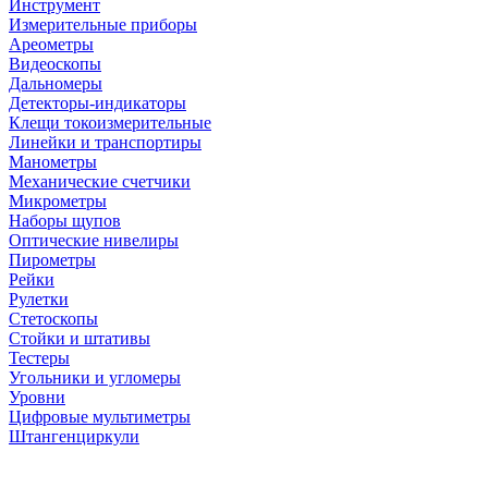
Инструмент
Измерительные приборы
Ареометры
Видеоскопы
Дальномеры
Детекторы-индикаторы
Клещи токоизмерительные
Линейки и транспортиры
Манометры
Механические счетчики
Микрометры
Наборы щупов
Оптические нивелиры
Пирометры
Рейки
Рулетки
Стетоскопы
Стойки и штативы
Тестеры
Угольники и угломеры
Уровни
Цифровые мультиметры
Штангенциркули