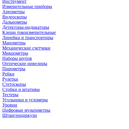
Инструмент
Измерительные приборы
Ареометры
Видеоскопы
Дальномеры
Детекторы-индикаторы
Клещи токоизмерительные
Линейки и транспортиры
Манометры
Механические счетчики
Микрометры
Наборы щупов
Оптические нивелиры
Пирометры
Рейки
Рулетки
Стетоскопы
Стойки и штативы
Тестеры
Угольники и угломеры
Уровни
Цифровые мультиметры
Штангенциркули