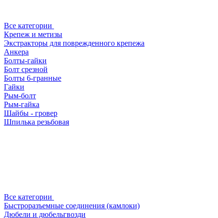
Все категории
Крепеж и метизы
Экстракторы для поврежденного крепежа
Анкера
Болты-гайки
Болт срезной
Болты 6-гранные
Гайки
Рым-болт
Рым-гайка
Шайбы - гровер
Шпилька резьбовая
Все категории
Быстроразъемные соединения (камлоки)
Дюбели и дюбельгвозди