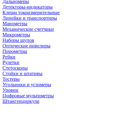
Дальномеры
Детекторы-индикаторы
Клещи токоизмерительные
Линейки и транспортиры
Манометры
Механические счетчики
Микрометры
Наборы щупов
Оптические нивелиры
Пирометры
Рейки
Рулетки
Стетоскопы
Стойки и штативы
Тестеры
Угольники и угломеры
Уровни
Цифровые мультиметры
Штангенциркули