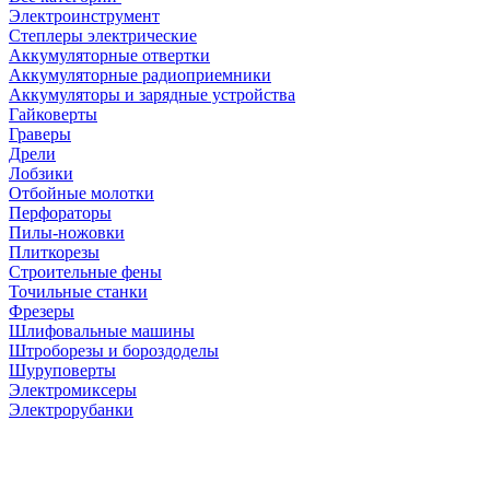
Электроинструмент
Степлеры электрические
Аккумуляторные отвертки
Аккумуляторные радиоприемники
Аккумуляторы и зарядные устройства
Гайковерты
Граверы
Дрели
Лобзики
Отбойные молотки
Перфораторы
Пилы-ножовки
Плиткорезы
Строительные фены
Точильные станки
Фрезеры
Шлифовальные машины
Штроборезы и бороздоделы
Шуруповерты
Электромиксеры
Электрорубанки