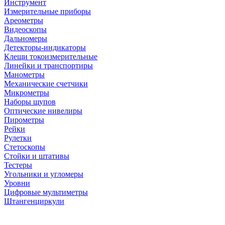
Инструмент
Измерительные приборы
Ареометры
Видеоскопы
Дальномеры
Детекторы-индикаторы
Клещи токоизмерительные
Линейки и транспортиры
Манометры
Механические счетчики
Микрометры
Наборы щупов
Оптические нивелиры
Пирометры
Рейки
Рулетки
Стетоскопы
Стойки и штативы
Тестеры
Угольники и угломеры
Уровни
Цифровые мультиметры
Штангенциркули