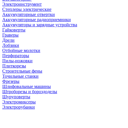
Электроинструмент
Степлеры электрические
Аккумуляторные отвертки
Аккумуляторные радиоприемники
Аккумуляторы и зарядные устройства
Гайковерты
Граверы
Дрели
Лобзики
Отбойные молотки
Перфораторы
Пилы-ножовки
Плиткорезы
Строительные фены
Точильные станки
Фрезеры
Шлифовальные машины
Штроборезы и бороздоделы
Шуруповерты
Электромиксеры
Электрорубанки