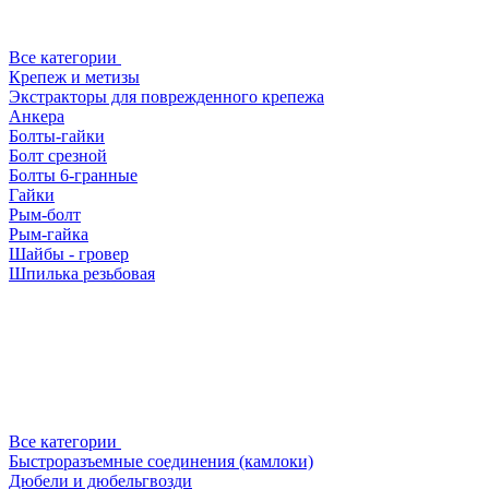
Все категории
Крепеж и метизы
Экстракторы для поврежденного крепежа
Анкера
Болты-гайки
Болт срезной
Болты 6-гранные
Гайки
Рым-болт
Рым-гайка
Шайбы - гровер
Шпилька резьбовая
Все категории
Быстроразъемные соединения (камлоки)
Дюбели и дюбельгвозди