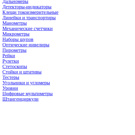
Дальномеры
Детекторы-индикаторы
Клещи токоизмерительные
Линейки и транспортиры
Манометры
Механические счетчики
Микрометры
Наборы щупов
Оптические нивелиры
Пирометры
Рейки
Рулетки
Стетоскопы
Стойки и штативы
Тестеры
Угольники и угломеры
Уровни
Цифровые мультиметры
Штангенциркули