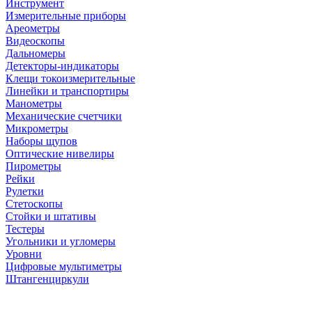
Инструмент
Измерительные приборы
Ареометры
Видеоскопы
Дальномеры
Детекторы-индикаторы
Клещи токоизмерительные
Линейки и транспортиры
Манометры
Механические счетчики
Микрометры
Наборы щупов
Оптические нивелиры
Пирометры
Рейки
Рулетки
Стетоскопы
Стойки и штативы
Тестеры
Угольники и угломеры
Уровни
Цифровые мультиметры
Штангенциркули