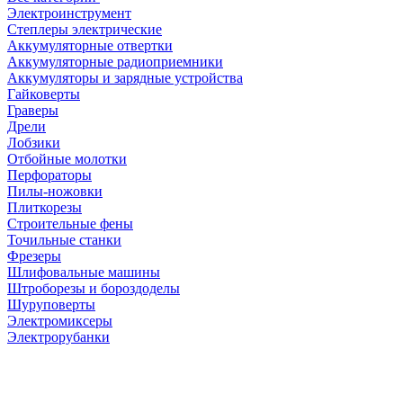
Электроинструмент
Степлеры электрические
Аккумуляторные отвертки
Аккумуляторные радиоприемники
Аккумуляторы и зарядные устройства
Гайковерты
Граверы
Дрели
Лобзики
Отбойные молотки
Перфораторы
Пилы-ножовки
Плиткорезы
Строительные фены
Точильные станки
Фрезеры
Шлифовальные машины
Штроборезы и бороздоделы
Шуруповерты
Электромиксеры
Электрорубанки