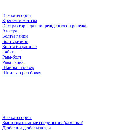
Все категории
Крепеж и метизы
Экстракторы для поврежденного крепежа
Анкера
Болты-гайки
Болт срезной
Болты 6-гранные
Гайки
Рым-болт
Рым-гайка
Шайбы - гровер
Шпилька резьбовая
Все категории
Быстроразъемные соединения (камлоки)
Дюбели и дюбельгвозди