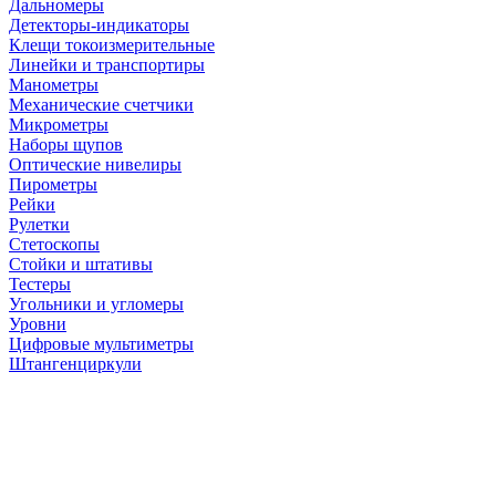
Дальномеры
Детекторы-индикаторы
Клещи токоизмерительные
Линейки и транспортиры
Манометры
Механические счетчики
Микрометры
Наборы щупов
Оптические нивелиры
Пирометры
Рейки
Рулетки
Стетоскопы
Стойки и штативы
Тестеры
Угольники и угломеры
Уровни
Цифровые мультиметры
Штангенциркули