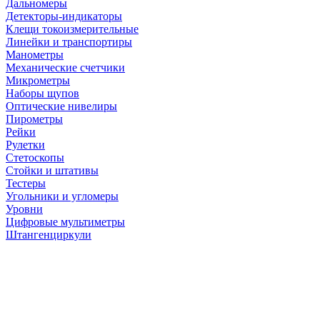
Дальномеры
Детекторы-индикаторы
Клещи токоизмерительные
Линейки и транспортиры
Манометры
Механические счетчики
Микрометры
Наборы щупов
Оптические нивелиры
Пирометры
Рейки
Рулетки
Стетоскопы
Стойки и штативы
Тестеры
Угольники и угломеры
Уровни
Цифровые мультиметры
Штангенциркули