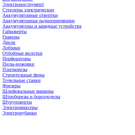
Электроинструмент
Степлеры электрические
Аккумуляторные отвертки
Аккумуляторные радиоприемники
Аккумуляторы и зарядные устройства
Гайковерты
Граверы
Дрели
Лобзики
Отбойные молотки
Перфораторы
Пилы-ножовки
Плиткорезы
Строительные фены
Точильные станки
Фрезеры
Шлифовальные машины
Штроборезы и бороздоделы
Шуруповерты
Электромиксеры
Электрорубанки