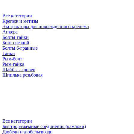
Все категории
Крепеж и метизы
Экстракторы для поврежденного крепежа
Анкера
Болты-гайки
Болт срезной
Болты 6-гранные
Гайки
Рым-болт
Рым-гайка
Шайбы - гровер
Шпилька резьбовая
Все категории
Быстроразъемные соединения (камлоки)
Дюбели и дюбельгвозди