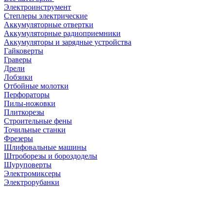
Электроинструмент
Степлеры электрические
Аккумуляторные отвертки
Аккумуляторные радиоприемники
Аккумуляторы и зарядные устройства
Гайковерты
Граверы
Дрели
Лобзики
Отбойные молотки
Перфораторы
Пилы-ножовки
Плиткорезы
Строительные фены
Точильные станки
Фрезеры
Шлифовальные машины
Штроборезы и бороздоделы
Шуруповерты
Электромиксеры
Электрорубанки