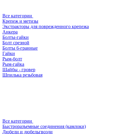
Все категории
Крепеж и метизы
Экстракторы для поврежденного крепежа
Анкера
Болты-гайки
Болт срезной
Болты 6-гранные
Гайки
Рым-болт
Рым-гайка
Шайбы - гровер
Шпилька резьбовая
Все категории
Быстроразъемные соединения (камлоки)
Дюбели и дюбельгвозди