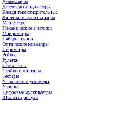
Дальномеры
Детекторы-индикаторы
Клещи токоизмерительные
Линейки и транспортиры
Манометры
Механические счетчики
Микрометры
Наборы щупов
Оптические нивелиры
Пирометры
Рейки
Рулетки
Стетоскопы
Стойки и штативы
Тестеры
Угольники и угломеры
Уровни
Цифровые мультиметры
Штангенциркули