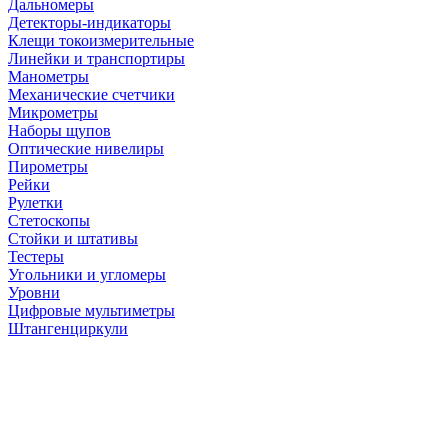
Дальномеры
Детекторы-индикаторы
Клещи токоизмерительные
Линейки и транспортиры
Манометры
Механические счетчики
Микрометры
Наборы щупов
Оптические нивелиры
Пирометры
Рейки
Рулетки
Стетоскопы
Стойки и штативы
Тестеры
Угольники и угломеры
Уровни
Цифровые мультиметры
Штангенциркули