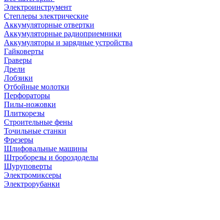
Электроинструмент
Степлеры электрические
Аккумуляторные отвертки
Аккумуляторные радиоприемники
Аккумуляторы и зарядные устройства
Гайковерты
Граверы
Дрели
Лобзики
Отбойные молотки
Перфораторы
Пилы-ножовки
Плиткорезы
Строительные фены
Точильные станки
Фрезеры
Шлифовальные машины
Штроборезы и бороздоделы
Шуруповерты
Электромиксеры
Электрорубанки