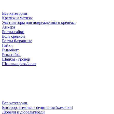
Все категории
Крепеж и метизы
Экстракторы для поврежденного крепежа
Анкера
Болты-гайки
Болт срезной
Болты 6-гранные
Гайки
Рым-болт
Рым-гайка
Шайбы - гровер
Шпилька резьбовая
Все категории
Быстроразъемные соединения (камлоки)
Дюбели и дюбельгвозди