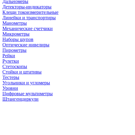
Дальномеры
Детекторы-индикаторы
Клещи токоизмерительные
Линейки и транспортиры
Манометры
Механические счетчики
Микрометры
Наборы щупов
Оптические нивелиры
Пирометры
Рейки
Рулетки
Стетоскопы
Стойки и штативы
Тестеры
Угольники и угломеры
Уровни
Цифровые мультиметры
Штангенциркули