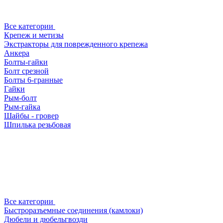
Все категории
Крепеж и метизы
Экстракторы для поврежденного крепежа
Анкера
Болты-гайки
Болт срезной
Болты 6-гранные
Гайки
Рым-болт
Рым-гайка
Шайбы - гровер
Шпилька резьбовая
Все категории
Быстроразъемные соединения (камлоки)
Дюбели и дюбельгвозди