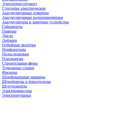
Электроинструмент
Степлеры электрические
Аккумуляторные отвертки
Аккумуляторные радиоприемники
Аккумуляторы и зарядные устройства
Гайковерты
Граверы
Дрели
Лобзики
Отбойные молотки
Перфораторы
Пилы-ножовки
Плиткорезы
Строительные фены
Точильные станки
Фрезеры
Шлифовальные машины
Штроборезы и бороздоделы
Шуруповерты
Электромиксеры
Электрорубанки