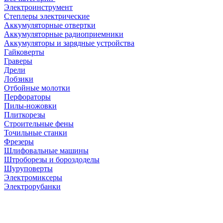
Электроинструмент
Степлеры электрические
Аккумуляторные отвертки
Аккумуляторные радиоприемники
Аккумуляторы и зарядные устройства
Гайковерты
Граверы
Дрели
Лобзики
Отбойные молотки
Перфораторы
Пилы-ножовки
Плиткорезы
Строительные фены
Точильные станки
Фрезеры
Шлифовальные машины
Штроборезы и бороздоделы
Шуруповерты
Электромиксеры
Электрорубанки