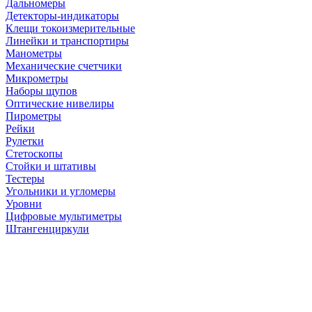
Дальномеры
Детекторы-индикаторы
Клещи токоизмерительные
Линейки и транспортиры
Манометры
Механические счетчики
Микрометры
Наборы щупов
Оптические нивелиры
Пирометры
Рейки
Рулетки
Стетоскопы
Стойки и штативы
Тестеры
Угольники и угломеры
Уровни
Цифровые мультиметры
Штангенциркули