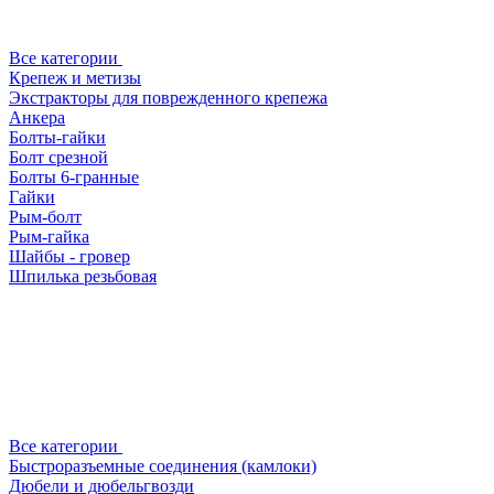
Все категории
Крепеж и метизы
Экстракторы для поврежденного крепежа
Анкера
Болты-гайки
Болт срезной
Болты 6-гранные
Гайки
Рым-болт
Рым-гайка
Шайбы - гровер
Шпилька резьбовая
Все категории
Быстроразъемные соединения (камлоки)
Дюбели и дюбельгвозди