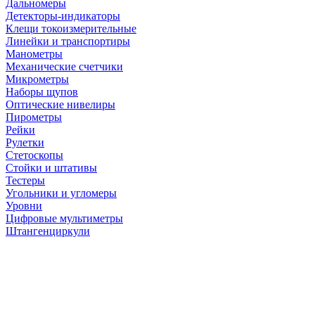
Дальномеры
Детекторы-индикаторы
Клещи токоизмерительные
Линейки и транспортиры
Манометры
Механические счетчики
Микрометры
Наборы щупов
Оптические нивелиры
Пирометры
Рейки
Рулетки
Стетоскопы
Стойки и штативы
Тестеры
Угольники и угломеры
Уровни
Цифровые мультиметры
Штангенциркули