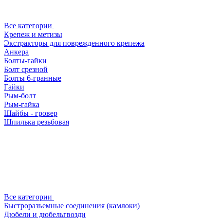
Все категории
Крепеж и метизы
Экстракторы для поврежденного крепежа
Анкера
Болты-гайки
Болт срезной
Болты 6-гранные
Гайки
Рым-болт
Рым-гайка
Шайбы - гровер
Шпилька резьбовая
Все категории
Быстроразъемные соединения (камлоки)
Дюбели и дюбельгвозди