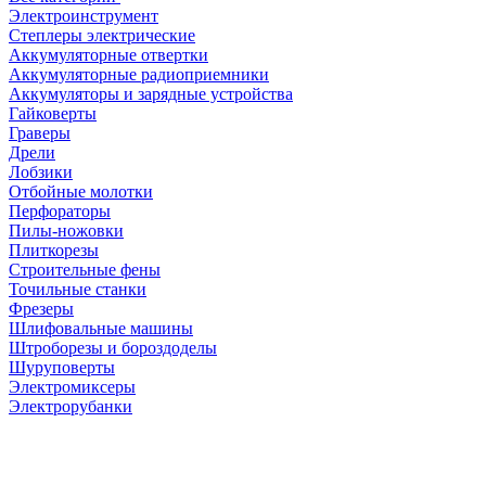
Электроинструмент
Степлеры электрические
Аккумуляторные отвертки
Аккумуляторные радиоприемники
Аккумуляторы и зарядные устройства
Гайковерты
Граверы
Дрели
Лобзики
Отбойные молотки
Перфораторы
Пилы-ножовки
Плиткорезы
Строительные фены
Точильные станки
Фрезеры
Шлифовальные машины
Штроборезы и бороздоделы
Шуруповерты
Электромиксеры
Электрорубанки