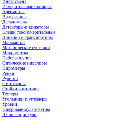
Инструмент
Измерительные приборы
Ареометры
Видеоскопы
Дальномеры
Детекторы-индикаторы
Клещи токоизмерительные
Линейки и транспортиры
Манометры
Механические счетчики
Микрометры
Наборы щупов
Оптические нивелиры
Пирометры
Рейки
Рулетки
Стетоскопы
Стойки и штативы
Тестеры
Угольники и угломеры
Уровни
Цифровые мультиметры
Штангенциркули