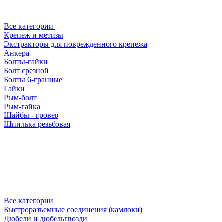
Все категории
Крепеж и метизы
Экстракторы для поврежденного крепежа
Анкера
Болты-гайки
Болт срезной
Болты 6-гранные
Гайки
Рым-болт
Рым-гайка
Шайбы - гровер
Шпилька резьбовая
Все категории
Быстроразъемные соединения (камлоки)
Дюбели и дюбельгвозди