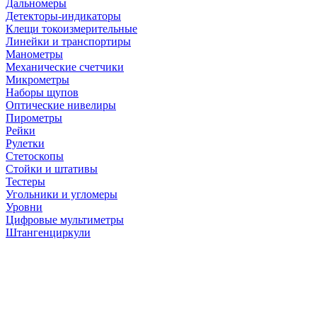
Дальномеры
Детекторы-индикаторы
Клещи токоизмерительные
Линейки и транспортиры
Манометры
Механические счетчики
Микрометры
Наборы щупов
Оптические нивелиры
Пирометры
Рейки
Рулетки
Стетоскопы
Стойки и штативы
Тестеры
Угольники и угломеры
Уровни
Цифровые мультиметры
Штангенциркули