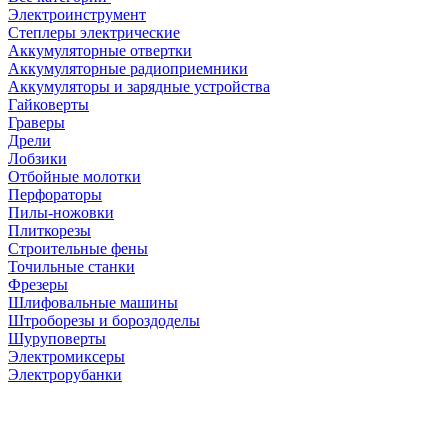
Электроинструмент
Степлеры электрические
Аккумуляторные отвертки
Аккумуляторные радиоприемники
Аккумуляторы и зарядные устройства
Гайковерты
Граверы
Дрели
Лобзики
Отбойные молотки
Перфораторы
Пилы-ножовки
Плиткорезы
Строительные фены
Точильные станки
Фрезеры
Шлифовальные машины
Штроборезы и бороздоделы
Шуруповерты
Электромиксеры
Электрорубанки