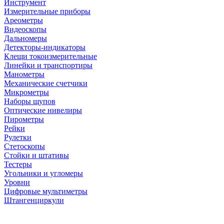
Инструмент
Измерительные приборы
Ареометры
Видеоскопы
Дальномеры
Детекторы-индикаторы
Клещи токоизмерительные
Линейки и транспортиры
Манометры
Механические счетчики
Микрометры
Наборы щупов
Оптические нивелиры
Пирометры
Рейки
Рулетки
Стетоскопы
Стойки и штативы
Тестеры
Угольники и угломеры
Уровни
Цифровые мультиметры
Штангенциркули