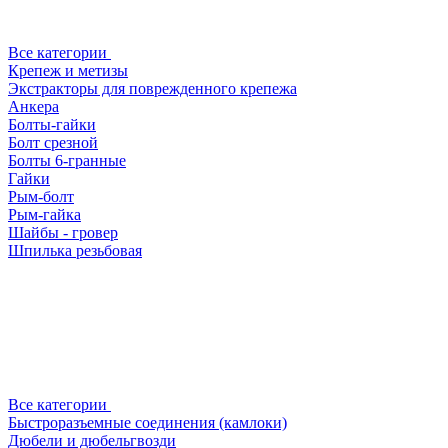
Все категории
Крепеж и метизы
Экстракторы для поврежденного крепежа
Анкера
Болты-гайки
Болт срезной
Болты 6-гранные
Гайки
Рым-болт
Рым-гайка
Шайбы - гровер
Шпилька резьбовая
Все категории
Быстроразъемные соединения (камлоки)
Дюбели и дюбельгвозди