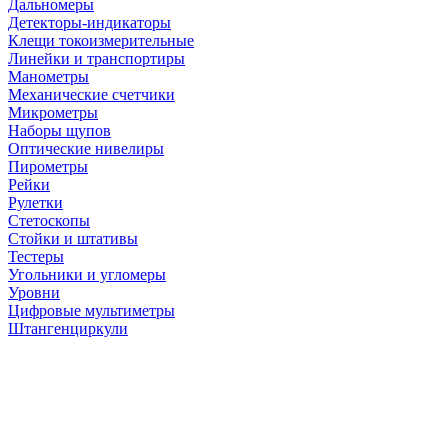
Дальномеры
Детекторы-индикаторы
Клещи токоизмерительные
Линейки и транспортиры
Манометры
Механические счетчики
Микрометры
Наборы щупов
Оптические нивелиры
Пирометры
Рейки
Рулетки
Стетоскопы
Стойки и штативы
Тестеры
Угольники и угломеры
Уровни
Цифровые мультиметры
Штангенциркули