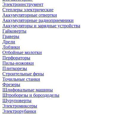
Электроинструмент
Степлеры электрические
Аккумуляторные отвертки
Аккумуляторные радиоприемники
Аккумуляторы и зарядные устройства
Гайковерты
Граверы
Дрели
Лобзики
Отбойные молотки
Перфораторы
Пилы-ножовки
Плиткорезы
Строительные фены
Точильные станки
Фрезеры
Шлифовальные машины
Штроборезы и бороздоделы
Шуруповерты
Электромиксеры
Электрорубанки