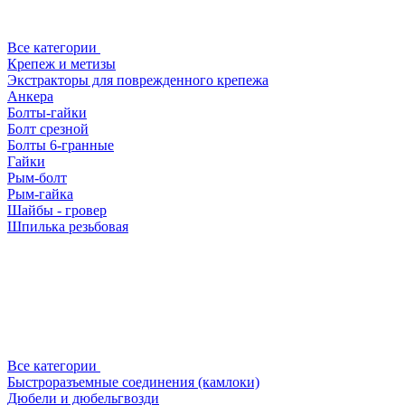
Все категории
Крепеж и метизы
Экстракторы для поврежденного крепежа
Анкера
Болты-гайки
Болт срезной
Болты 6-гранные
Гайки
Рым-болт
Рым-гайка
Шайбы - гровер
Шпилька резьбовая
Все категории
Быстроразъемные соединения (камлоки)
Дюбели и дюбельгвозди