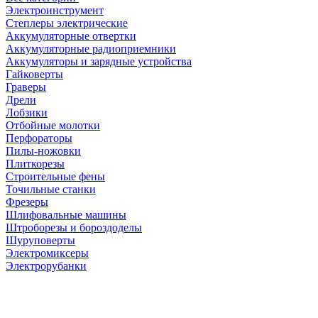
Электроинструмент
Степлеры электрические
Аккумуляторные отвертки
Аккумуляторные радиоприемники
Аккумуляторы и зарядные устройства
Гайковерты
Граверы
Дрели
Лобзики
Отбойные молотки
Перфораторы
Пилы-ножовки
Плиткорезы
Строительные фены
Точильные станки
Фрезеры
Шлифовальные машины
Штроборезы и бороздоделы
Шуруповерты
Электромиксеры
Электрорубанки