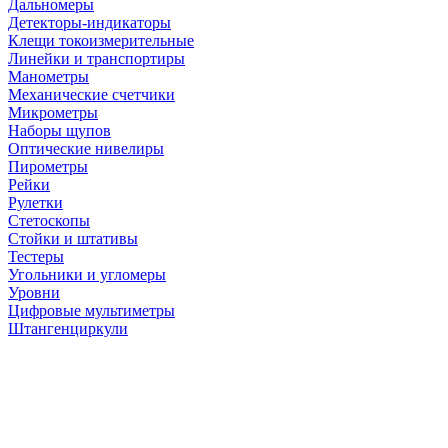
Дальномеры
Детекторы-индикаторы
Клещи токоизмерительные
Линейки и транспортиры
Манометры
Механические счетчики
Микрометры
Наборы щупов
Оптические нивелиры
Пирометры
Рейки
Рулетки
Стетоскопы
Стойки и штативы
Тестеры
Угольники и угломеры
Уровни
Цифровые мультиметры
Штангенциркули