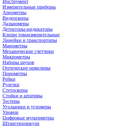
Инструмент
Измерительные приборы
Ареометры
Видеоскопы
Дальномеры
Детекторы-индикаторы
Клещи токоизмерительные
Линейки и транспортиры
Манометры
Механические счетчики
Микрометры
Наборы щупов
Оптические нивелиры
Пирометры
Рейки
Рулетки
Стетоскопы
Стойки и штативы
Тестеры
Угольники и угломеры
Уровни
Цифровые мультиметры
Штангенциркули