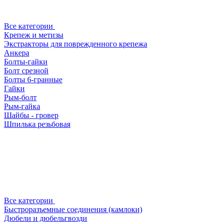
Все категории
Крепеж и метизы
Экстракторы для поврежденного крепежа
Анкера
Болты-гайки
Болт срезной
Болты 6-гранные
Гайки
Рым-болт
Рым-гайка
Шайбы - гровер
Шпилька резьбовая
Все категории
Быстроразъемные соединения (камлоки)
Дюбели и дюбельгвозди