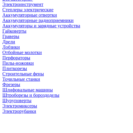
Электроинструмент
Степлеры электрические
Аккумуляторные отвертки
Аккумуляторные радиоприемники
Аккумуляторы и зарядные устройства
Гайковерты
Граверы
Дрели
Лобзики
Отбойные молотки
Перфораторы
Пилы-ножовки
Плиткорезы
Строительные фены
Точильные станки
Фрезеры
Шлифовальные машины
Штроборезы и бороздоделы
Шуруповерты
Электромиксеры
Электрорубанки