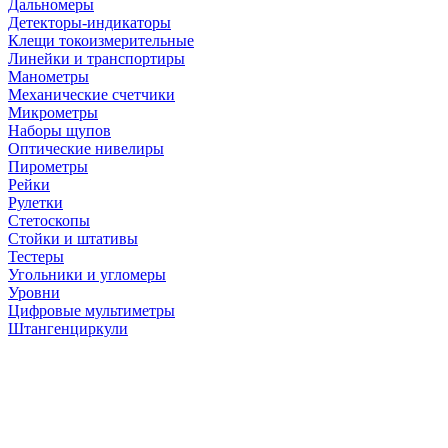
Дальномеры
Детекторы-индикаторы
Клещи токоизмерительные
Линейки и транспортиры
Манометры
Механические счетчики
Микрометры
Наборы щупов
Оптические нивелиры
Пирометры
Рейки
Рулетки
Стетоскопы
Стойки и штативы
Тестеры
Угольники и угломеры
Уровни
Цифровые мультиметры
Штангенциркули