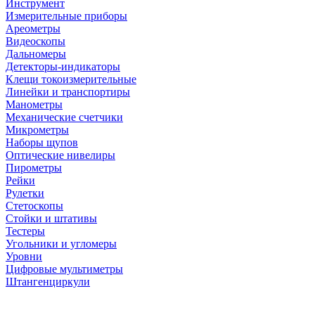
Инструмент
Измерительные приборы
Ареометры
Видеоскопы
Дальномеры
Детекторы-индикаторы
Клещи токоизмерительные
Линейки и транспортиры
Манометры
Механические счетчики
Микрометры
Наборы щупов
Оптические нивелиры
Пирометры
Рейки
Рулетки
Стетоскопы
Стойки и штативы
Тестеры
Угольники и угломеры
Уровни
Цифровые мультиметры
Штангенциркули