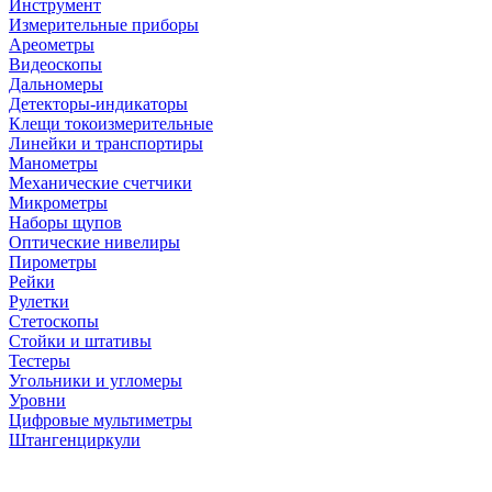
Инструмент
Измерительные приборы
Ареометры
Видеоскопы
Дальномеры
Детекторы-индикаторы
Клещи токоизмерительные
Линейки и транспортиры
Манометры
Механические счетчики
Микрометры
Наборы щупов
Оптические нивелиры
Пирометры
Рейки
Рулетки
Стетоскопы
Стойки и штативы
Тестеры
Угольники и угломеры
Уровни
Цифровые мультиметры
Штангенциркули