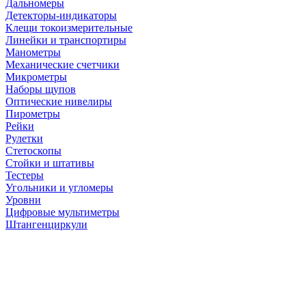
Дальномеры
Детекторы-индикаторы
Клещи токоизмерительные
Линейки и транспортиры
Манометры
Механические счетчики
Микрометры
Наборы щупов
Оптические нивелиры
Пирометры
Рейки
Рулетки
Стетоскопы
Стойки и штативы
Тестеры
Угольники и угломеры
Уровни
Цифровые мультиметры
Штангенциркули