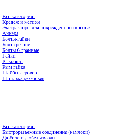
Все категории
Крепеж и метизы
Экстракторы для поврежденного крепежа
Анкера
Болты-гайки
Болт срезной
Болты 6-гранные
Гайки
Рым-болт
Рым-гайка
Шайбы - гровер
Шпилька резьбовая
Все категории
Быстроразъемные соединения (камлоки)
Дюбели и дюбельгвозди