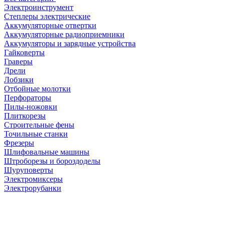
Электроинструмент
Степлеры электрические
Аккумуляторные отвертки
Аккумуляторные радиоприемники
Аккумуляторы и зарядные устройства
Гайковерты
Граверы
Дрели
Лобзики
Отбойные молотки
Перфораторы
Пилы-ножовки
Плиткорезы
Строительные фены
Точильные станки
Фрезеры
Шлифовальные машины
Штроборезы и бороздоделы
Шуруповерты
Электромиксеры
Электрорубанки