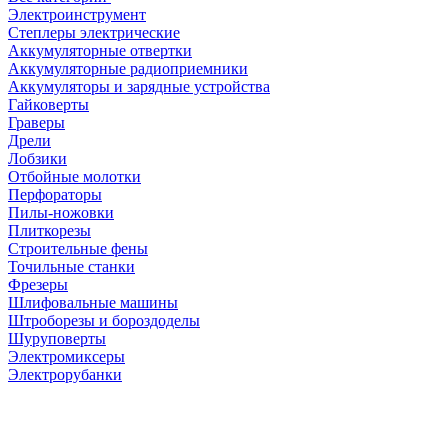
Электроинструмент
Степлеры электрические
Аккумуляторные отвертки
Аккумуляторные радиоприемники
Аккумуляторы и зарядные устройства
Гайковерты
Граверы
Дрели
Лобзики
Отбойные молотки
Перфораторы
Пилы-ножовки
Плиткорезы
Строительные фены
Точильные станки
Фрезеры
Шлифовальные машины
Штроборезы и бороздоделы
Шуруповерты
Электромиксеры
Электрорубанки