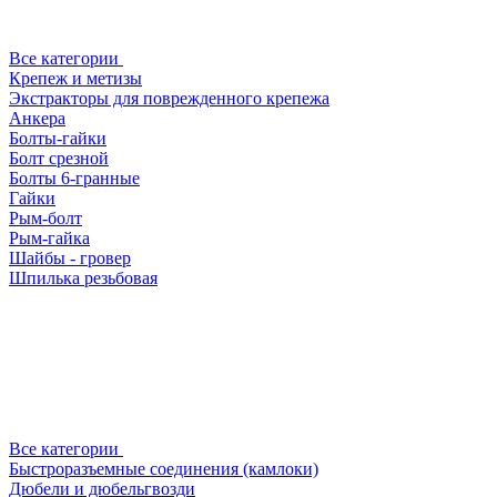
Все категории
Крепеж и метизы
Экстракторы для поврежденного крепежа
Анкера
Болты-гайки
Болт срезной
Болты 6-гранные
Гайки
Рым-болт
Рым-гайка
Шайбы - гровер
Шпилька резьбовая
Все категории
Быстроразъемные соединения (камлоки)
Дюбели и дюбельгвозди