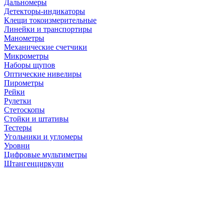
Дальномеры
Детекторы-индикаторы
Клещи токоизмерительные
Линейки и транспортиры
Манометры
Механические счетчики
Микрометры
Наборы щупов
Оптические нивелиры
Пирометры
Рейки
Рулетки
Стетоскопы
Стойки и штативы
Тестеры
Угольники и угломеры
Уровни
Цифровые мультиметры
Штангенциркули