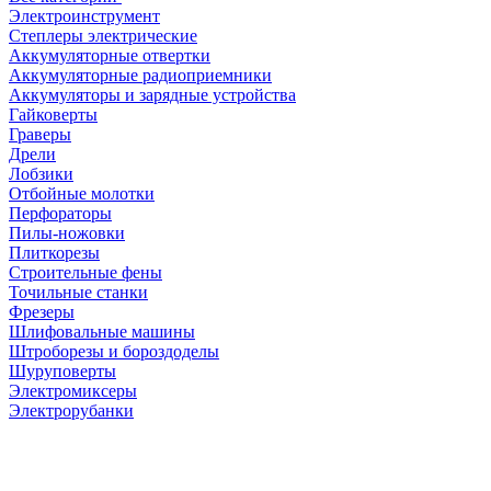
Электроинструмент
Степлеры электрические
Аккумуляторные отвертки
Аккумуляторные радиоприемники
Аккумуляторы и зарядные устройства
Гайковерты
Граверы
Дрели
Лобзики
Отбойные молотки
Перфораторы
Пилы-ножовки
Плиткорезы
Строительные фены
Точильные станки
Фрезеры
Шлифовальные машины
Штроборезы и бороздоделы
Шуруповерты
Электромиксеры
Электрорубанки