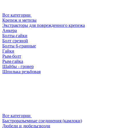
Все категории
Крепеж и метизы
Экстракторы для поврежденного крепежа
Анкера
Болты-гайки
Болт срезной
Болты 6-гранные
Гайки
Рым-болт
Рым-гайка
Шайбы - гровер
Шпилька резьбовая
Все категории
Быстроразъемные соединения (камлоки)
Дюбели и дюбельгвозди