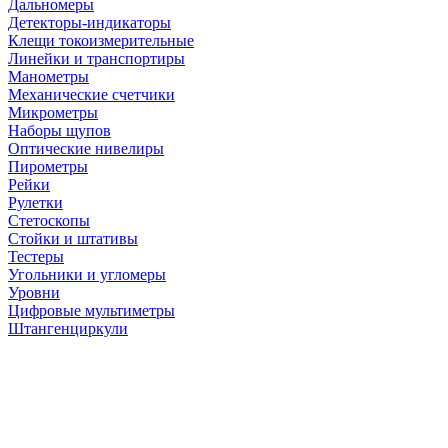
Дальномеры
Детекторы-индикаторы
Клещи токоизмерительные
Линейки и транспортиры
Манометры
Механические счетчики
Микрометры
Наборы щупов
Оптические нивелиры
Пирометры
Рейки
Рулетки
Стетоскопы
Стойки и штативы
Тестеры
Угольники и угломеры
Уровни
Цифровые мультиметры
Штангенциркули