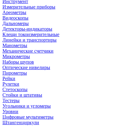
Инструмент
Измерительные приборы
Ареометры
Видеоскопы
Дальномеры
Детекторы-индикаторы
Клещи токоизмерительные
Линейки и транспортиры
Манометры
Механические счетчики
Микрометры
Наборы щупов
Оптические нивелиры
Пирометры
Рейки
Рулетки
Стетоскопы
Стойки и штативы
Тестеры
Угольники и угломеры
Уровни
Цифровые мультиметры
Штангенциркули