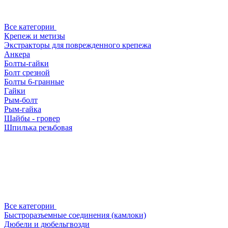
Все категории
Крепеж и метизы
Экстракторы для поврежденного крепежа
Анкера
Болты-гайки
Болт срезной
Болты 6-гранные
Гайки
Рым-болт
Рым-гайка
Шайбы - гровер
Шпилька резьбовая
Все категории
Быстроразъемные соединения (камлоки)
Дюбели и дюбельгвозди