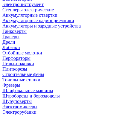
Электроинструмент
Степлеры электрические
Аккумуляторные отвертки
Аккумуляторные радиоприемники
Аккумуляторы и зарядные устройства
Гайковерты
Граверы
Дрели
Лобзики
Отбойные молотки
Перфораторы
Пилы-ножовки
Плиткорезы
Строительные фены
Точильные станки
Фрезеры
Шлифовальные машины
Штроборезы и бороздоделы
Шуруповерты
Электромиксеры
Электрорубанки