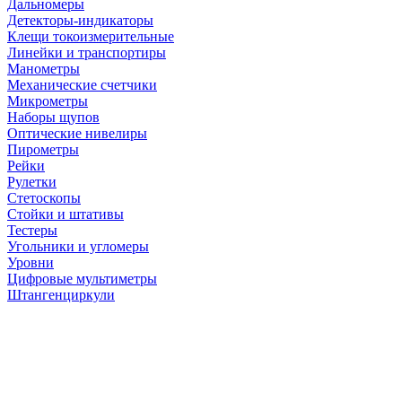
Дальномеры
Детекторы-индикаторы
Клещи токоизмерительные
Линейки и транспортиры
Манометры
Механические счетчики
Микрометры
Наборы щупов
Оптические нивелиры
Пирометры
Рейки
Рулетки
Стетоскопы
Стойки и штативы
Тестеры
Угольники и угломеры
Уровни
Цифровые мультиметры
Штангенциркули