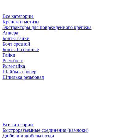
Все категории
Крепеж и метизы
Экстракторы для поврежденного крепежа
Анкера
Болты-гайки
Болт срезной
Болты 6-гранные
Гайки
Рым-болт
Рым-гайка
Шайбы - гровер
Шпилька резьбовая
Все категории
Быстроразъемные соединения (камлоки)
Дюбели и дюбельгвозди