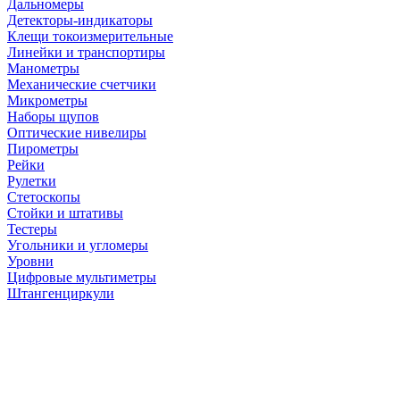
Дальномеры
Детекторы-индикаторы
Клещи токоизмерительные
Линейки и транспортиры
Манометры
Механические счетчики
Микрометры
Наборы щупов
Оптические нивелиры
Пирометры
Рейки
Рулетки
Стетоскопы
Стойки и штативы
Тестеры
Угольники и угломеры
Уровни
Цифровые мультиметры
Штангенциркули