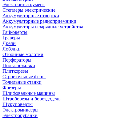
Электроинструмент
Степлеры электрические
Аккумуляторные отвертки
Аккумуляторные радиоприемники
Аккумуляторы и зарядные устройства
Гайковерты
Граверы
Дрели
Лобзики
Отбойные молотки
Перфораторы
Пилы-ножовки
Плиткорезы
Строительные фены
Точильные станки
Фрезеры
Шлифовальные машины
Штроборезы и бороздоделы
Шуруповерты
Электромиксеры
Электрорубанки