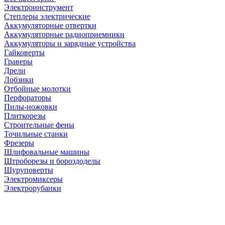
Электроинструмент
Степлеры электрические
Аккумуляторные отвертки
Аккумуляторные радиоприемники
Аккумуляторы и зарядные устройства
Гайковерты
Граверы
Дрели
Лобзики
Отбойные молотки
Перфораторы
Пилы-ножовки
Плиткорезы
Строительные фены
Точильные станки
Фрезеры
Шлифовальные машины
Штроборезы и бороздоделы
Шуруповерты
Электромиксеры
Электрорубанки