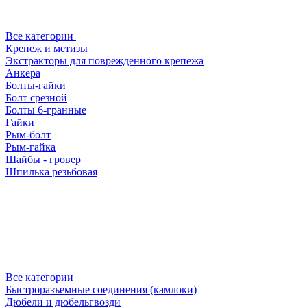
Все категории
Крепеж и метизы
Экстракторы для поврежденного крепежа
Анкера
Болты-гайки
Болт срезной
Болты 6-гранные
Гайки
Рым-болт
Рым-гайка
Шайбы - гровер
Шпилька резьбовая
Все категории
Быстроразъемные соединения (камлоки)
Дюбели и дюбельгвозди