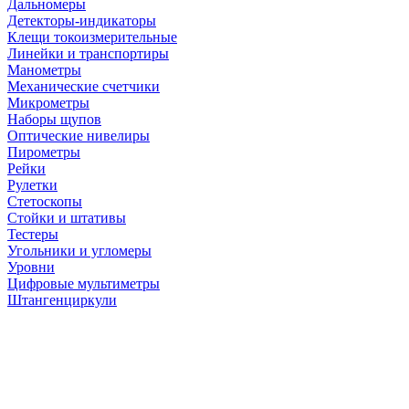
Дальномеры
Детекторы-индикаторы
Клещи токоизмерительные
Линейки и транспортиры
Манометры
Механические счетчики
Микрометры
Наборы щупов
Оптические нивелиры
Пирометры
Рейки
Рулетки
Стетоскопы
Стойки и штативы
Тестеры
Угольники и угломеры
Уровни
Цифровые мультиметры
Штангенциркули