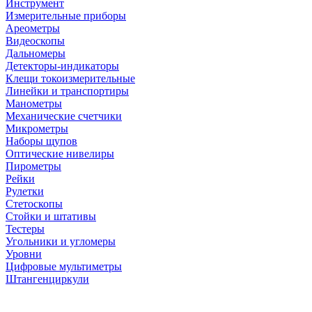
Инструмент
Измерительные приборы
Ареометры
Видеоскопы
Дальномеры
Детекторы-индикаторы
Клещи токоизмерительные
Линейки и транспортиры
Манометры
Механические счетчики
Микрометры
Наборы щупов
Оптические нивелиры
Пирометры
Рейки
Рулетки
Стетоскопы
Стойки и штативы
Тестеры
Угольники и угломеры
Уровни
Цифровые мультиметры
Штангенциркули