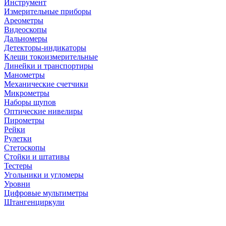
Инструмент
Измерительные приборы
Ареометры
Видеоскопы
Дальномеры
Детекторы-индикаторы
Клещи токоизмерительные
Линейки и транспортиры
Манометры
Механические счетчики
Микрометры
Наборы щупов
Оптические нивелиры
Пирометры
Рейки
Рулетки
Стетоскопы
Стойки и штативы
Тестеры
Угольники и угломеры
Уровни
Цифровые мультиметры
Штангенциркули