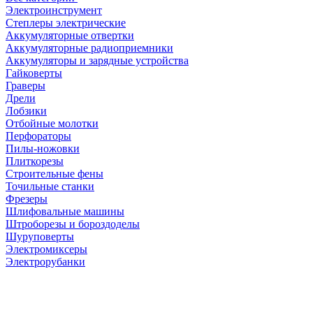
Электроинструмент
Степлеры электрические
Аккумуляторные отвертки
Аккумуляторные радиоприемники
Аккумуляторы и зарядные устройства
Гайковерты
Граверы
Дрели
Лобзики
Отбойные молотки
Перфораторы
Пилы-ножовки
Плиткорезы
Строительные фены
Точильные станки
Фрезеры
Шлифовальные машины
Штроборезы и бороздоделы
Шуруповерты
Электромиксеры
Электрорубанки