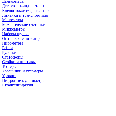
Дальномеры
Детекторы-индикаторы
Клещи токоизмерительные
Линейки и транспортиры
Манометры
Механические счетчики
Микрометры
Наборы щупов
Оптические нивелиры
Пирометры
Рейки
Рулетки
Стетоскопы
Стойки и штативы
Тестеры
Угольники и угломеры
Уровни
Цифровые мультиметры
Штангенциркули