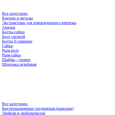
Все категории
Крепеж и метизы
Экстракторы для поврежденного крепежа
Анкера
Болты-гайки
Болт срезной
Болты 6-гранные
Гайки
Рым-болт
Рым-гайка
Шайбы - гровер
Шпилька резьбовая
Все категории
Быстроразъемные соединения (камлоки)
Дюбели и дюбельгвозди