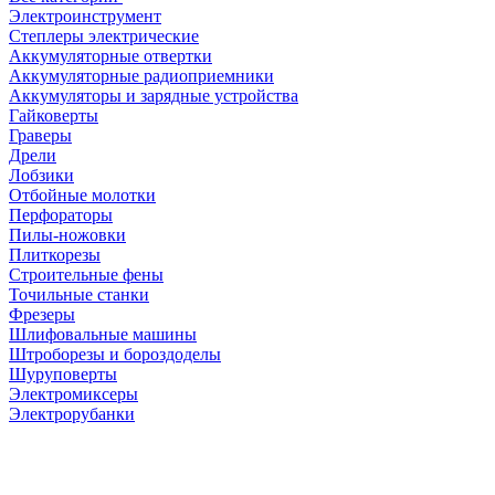
Электроинструмент
Степлеры электрические
Аккумуляторные отвертки
Аккумуляторные радиоприемники
Аккумуляторы и зарядные устройства
Гайковерты
Граверы
Дрели
Лобзики
Отбойные молотки
Перфораторы
Пилы-ножовки
Плиткорезы
Строительные фены
Точильные станки
Фрезеры
Шлифовальные машины
Штроборезы и бороздоделы
Шуруповерты
Электромиксеры
Электрорубанки