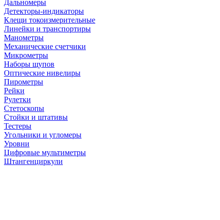
Дальномеры
Детекторы-индикаторы
Клещи токоизмерительные
Линейки и транспортиры
Манометры
Механические счетчики
Микрометры
Наборы щупов
Оптические нивелиры
Пирометры
Рейки
Рулетки
Стетоскопы
Стойки и штативы
Тестеры
Угольники и угломеры
Уровни
Цифровые мультиметры
Штангенциркули