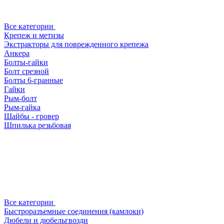
Все категории
Крепеж и метизы
Экстракторы для поврежденного крепежа
Анкера
Болты-гайки
Болт срезной
Болты 6-гранные
Гайки
Рым-болт
Рым-гайка
Шайбы - гровер
Шпилька резьбовая
Все категории
Быстроразъемные соединения (камлоки)
Дюбели и дюбельгвозди