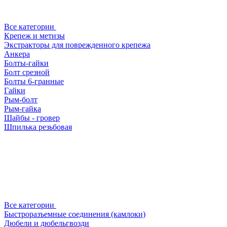
Все категории
Крепеж и метизы
Экстракторы для поврежденного крепежа
Анкера
Болты-гайки
Болт срезной
Болты 6-гранные
Гайки
Рым-болт
Рым-гайка
Шайбы - гровер
Шпилька резьбовая
Все категории
Быстроразъемные соединения (камлоки)
Дюбели и дюбельгвозди