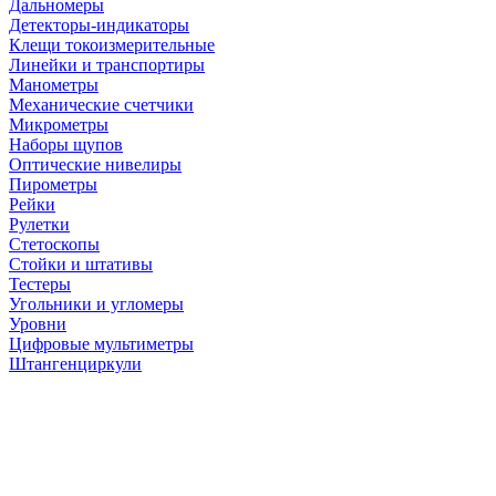
Дальномеры
Детекторы-индикаторы
Клещи токоизмерительные
Линейки и транспортиры
Манометры
Механические счетчики
Микрометры
Наборы щупов
Оптические нивелиры
Пирометры
Рейки
Рулетки
Стетоскопы
Стойки и штативы
Тестеры
Угольники и угломеры
Уровни
Цифровые мультиметры
Штангенциркули