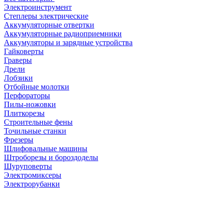
Электроинструмент
Степлеры электрические
Аккумуляторные отвертки
Аккумуляторные радиоприемники
Аккумуляторы и зарядные устройства
Гайковерты
Граверы
Дрели
Лобзики
Отбойные молотки
Перфораторы
Пилы-ножовки
Плиткорезы
Строительные фены
Точильные станки
Фрезеры
Шлифовальные машины
Штроборезы и бороздоделы
Шуруповерты
Электромиксеры
Электрорубанки