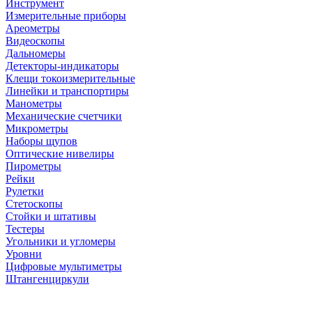
Инструмент
Измерительные приборы
Ареометры
Видеоскопы
Дальномеры
Детекторы-индикаторы
Клещи токоизмерительные
Линейки и транспортиры
Манометры
Механические счетчики
Микрометры
Наборы щупов
Оптические нивелиры
Пирометры
Рейки
Рулетки
Стетоскопы
Стойки и штативы
Тестеры
Угольники и угломеры
Уровни
Цифровые мультиметры
Штангенциркули