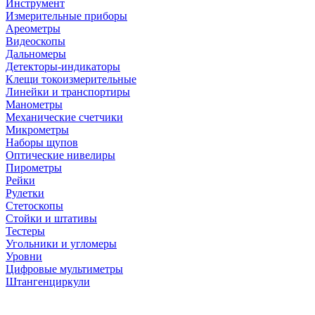
Инструмент
Измерительные приборы
Ареометры
Видеоскопы
Дальномеры
Детекторы-индикаторы
Клещи токоизмерительные
Линейки и транспортиры
Манометры
Механические счетчики
Микрометры
Наборы щупов
Оптические нивелиры
Пирометры
Рейки
Рулетки
Стетоскопы
Стойки и штативы
Тестеры
Угольники и угломеры
Уровни
Цифровые мультиметры
Штангенциркули