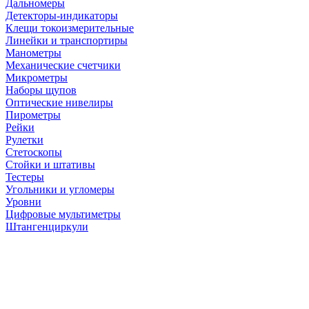
Дальномеры
Детекторы-индикаторы
Клещи токоизмерительные
Линейки и транспортиры
Манометры
Механические счетчики
Микрометры
Наборы щупов
Оптические нивелиры
Пирометры
Рейки
Рулетки
Стетоскопы
Стойки и штативы
Тестеры
Угольники и угломеры
Уровни
Цифровые мультиметры
Штангенциркули