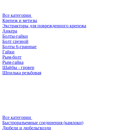
Все категории
Крепеж и метизы
Экстракторы для поврежденного крепежа
Анкера
Болты-гайки
Болт срезной
Болты 6-гранные
Гайки
Рым-болт
Рым-гайка
Шайбы - гровер
Шпилька резьбовая
Все категории
Быстроразъемные соединения (камлоки)
Дюбели и дюбельгвозди