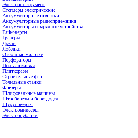
Электроинструмент
Степлеры электрические
Аккумуляторные отвертки
Аккумуляторные радиоприемники
Аккумуляторы и зарядные устройства
Гайковерты
Граверы
Дрели
Лобзики
Отбойные молотки
Перфораторы
Пилы-ножовки
Плиткорезы
Строительные фены
Точильные станки
Фрезеры
Шлифовальные машины
Штроборезы и бороздоделы
Шуруповерты
Электромиксеры
Электрорубанки