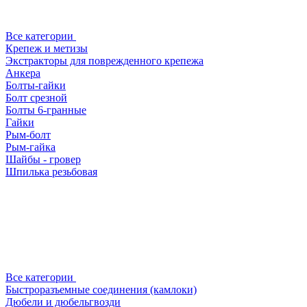
Все категории
Крепеж и метизы
Экстракторы для поврежденного крепежа
Анкера
Болты-гайки
Болт срезной
Болты 6-гранные
Гайки
Рым-болт
Рым-гайка
Шайбы - гровер
Шпилька резьбовая
Все категории
Быстроразъемные соединения (камлоки)
Дюбели и дюбельгвозди