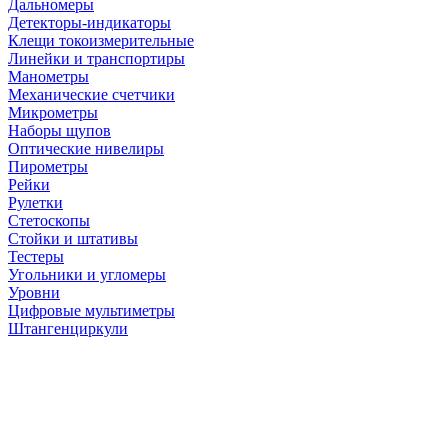
Дальномеры
Детекторы-индикаторы
Клещи токоизмерительные
Линейки и транспортиры
Манометры
Механические счетчики
Микрометры
Наборы щупов
Оптические нивелиры
Пирометры
Рейки
Рулетки
Стетоскопы
Стойки и штативы
Тестеры
Угольники и угломеры
Уровни
Цифровые мультиметры
Штангенциркули