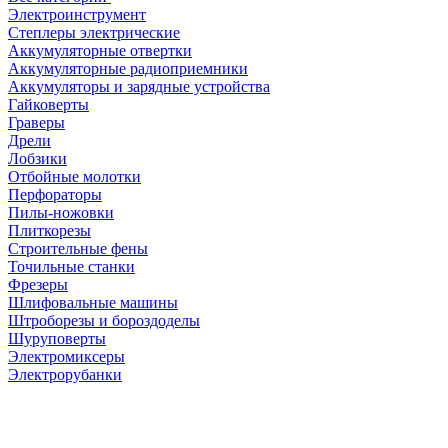
Электроинструмент
Степлеры электрические
Аккумуляторные отвертки
Аккумуляторные радиоприемники
Аккумуляторы и зарядные устройства
Гайковерты
Граверы
Дрели
Лобзики
Отбойные молотки
Перфораторы
Пилы-ножовки
Плиткорезы
Строительные фены
Точильные станки
Фрезеры
Шлифовальные машины
Штроборезы и бороздоделы
Шуруповерты
Электромиксеры
Электрорубанки