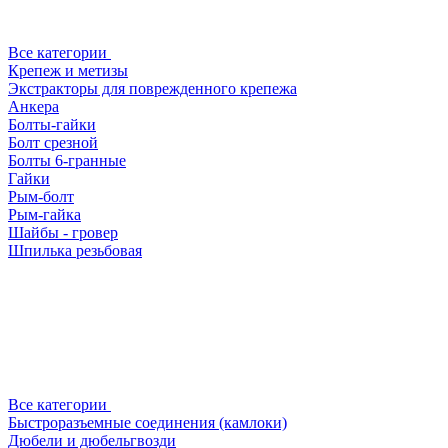
Все категории
Крепеж и метизы
Экстракторы для поврежденного крепежа
Анкера
Болты-гайки
Болт срезной
Болты 6-гранные
Гайки
Рым-болт
Рым-гайка
Шайбы - гровер
Шпилька резьбовая
Все категории
Быстроразъемные соединения (камлоки)
Дюбели и дюбельгвозди