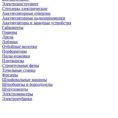
Электроинструмент
Степлеры электрические
Аккумуляторные отвертки
Аккумуляторные радиоприемники
Аккумуляторы и зарядные устройства
Гайковерты
Граверы
Дрели
Лобзики
Отбойные молотки
Перфораторы
Пилы-ножовки
Плиткорезы
Строительные фены
Точильные станки
Фрезеры
Шлифовальные машины
Штроборезы и бороздоделы
Шуруповерты
Электромиксеры
Электрорубанки