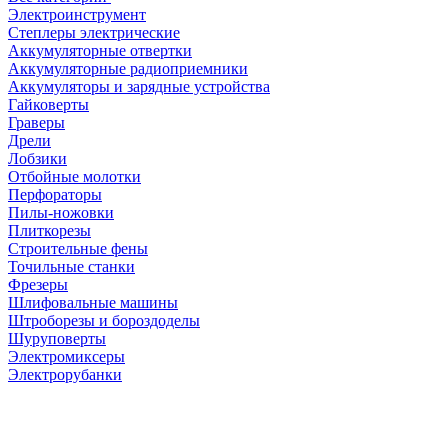
Электроинструмент
Степлеры электрические
Аккумуляторные отвертки
Аккумуляторные радиоприемники
Аккумуляторы и зарядные устройства
Гайковерты
Граверы
Дрели
Лобзики
Отбойные молотки
Перфораторы
Пилы-ножовки
Плиткорезы
Строительные фены
Точильные станки
Фрезеры
Шлифовальные машины
Штроборезы и бороздоделы
Шуруповерты
Электромиксеры
Электрорубанки