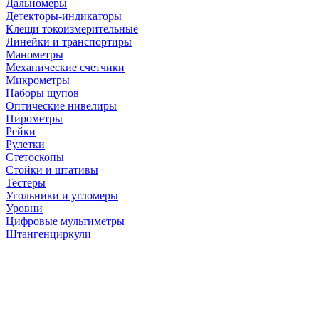
Дальномеры
Детекторы-индикаторы
Клещи токоизмерительные
Линейки и транспортиры
Манометры
Механические счетчики
Микрометры
Наборы щупов
Оптические нивелиры
Пирометры
Рейки
Рулетки
Стетоскопы
Стойки и штативы
Тестеры
Угольники и угломеры
Уровни
Цифровые мультиметры
Штангенциркули