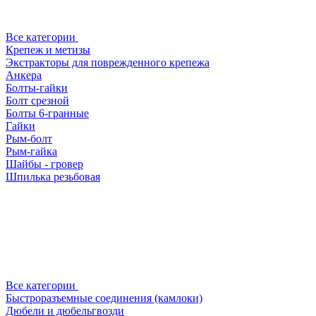
Все категории
Крепеж и метизы
Экстракторы для поврежденного крепежа
Анкера
Болты-гайки
Болт срезной
Болты 6-гранные
Гайки
Рым-болт
Рым-гайка
Шайбы - гровер
Шпилька резьбовая
Все категории
Быстроразъемные соединения (камлоки)
Дюбели и дюбельгвозди