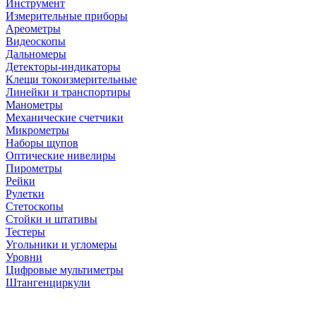
Инструмент
Измерительные приборы
Ареометры
Видеоскопы
Дальномеры
Детекторы-индикаторы
Клещи токоизмерительные
Линейки и транспортиры
Манометры
Механические счетчики
Микрометры
Наборы щупов
Оптические нивелиры
Пирометры
Рейки
Рулетки
Стетоскопы
Стойки и штативы
Тестеры
Угольники и угломеры
Уровни
Цифровые мультиметры
Штангенциркули