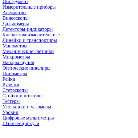
Инструмент
Измерительные приборы
Ареометры
Видеоскопы
Дальномеры
Детекторы-индикаторы
Клещи токоизмерительные
Линейки и транспортиры
Манометры
Механические счетчики
Микрометры
Наборы щупов
Оптические нивелиры
Пирометры
Рейки
Рулетки
Стетоскопы
Стойки и штативы
Тестеры
Угольники и угломеры
Уровни
Цифровые мультиметры
Штангенциркули