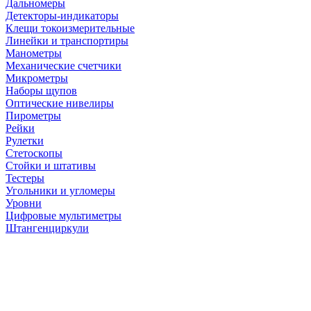
Дальномеры
Детекторы-индикаторы
Клещи токоизмерительные
Линейки и транспортиры
Манометры
Механические счетчики
Микрометры
Наборы щупов
Оптические нивелиры
Пирометры
Рейки
Рулетки
Стетоскопы
Стойки и штативы
Тестеры
Угольники и угломеры
Уровни
Цифровые мультиметры
Штангенциркули