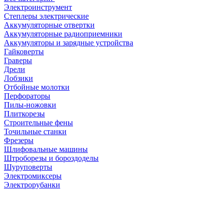
Электроинструмент
Степлеры электрические
Аккумуляторные отвертки
Аккумуляторные радиоприемники
Аккумуляторы и зарядные устройства
Гайковерты
Граверы
Дрели
Лобзики
Отбойные молотки
Перфораторы
Пилы-ножовки
Плиткорезы
Строительные фены
Точильные станки
Фрезеры
Шлифовальные машины
Штроборезы и бороздоделы
Шуруповерты
Электромиксеры
Электрорубанки