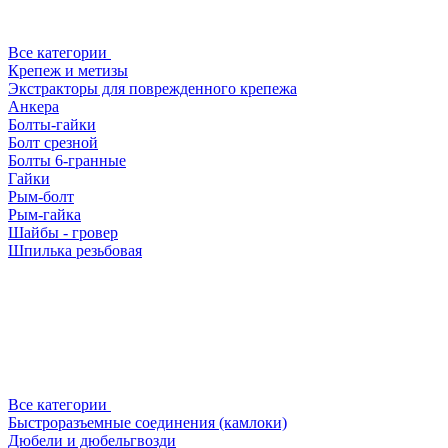
Все категории
Крепеж и метизы
Экстракторы для поврежденного крепежа
Анкера
Болты-гайки
Болт срезной
Болты 6-гранные
Гайки
Рым-болт
Рым-гайка
Шайбы - гровер
Шпилька резьбовая
Все категории
Быстроразъемные соединения (камлоки)
Дюбели и дюбельгвозди