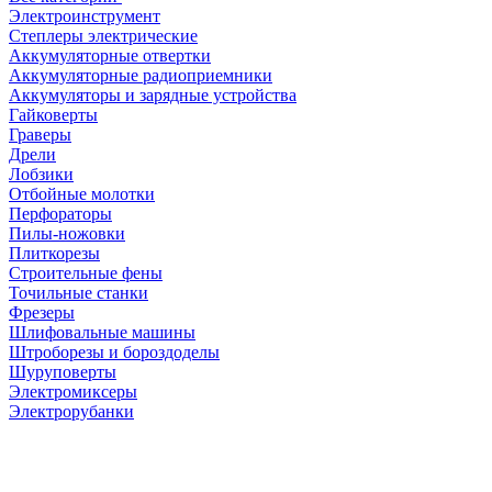
Электроинструмент
Степлеры электрические
Аккумуляторные отвертки
Аккумуляторные радиоприемники
Аккумуляторы и зарядные устройства
Гайковерты
Граверы
Дрели
Лобзики
Отбойные молотки
Перфораторы
Пилы-ножовки
Плиткорезы
Строительные фены
Точильные станки
Фрезеры
Шлифовальные машины
Штроборезы и бороздоделы
Шуруповерты
Электромиксеры
Электрорубанки