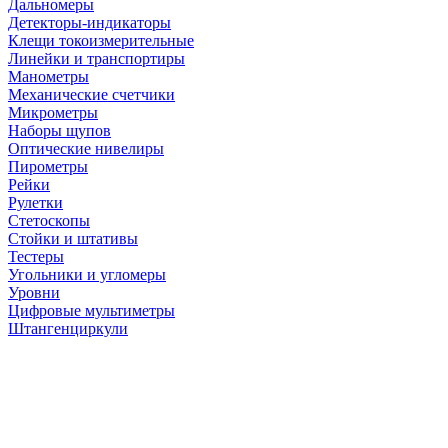
Дальномеры
Детекторы-индикаторы
Клещи токоизмерительные
Линейки и транспортиры
Манометры
Механические счетчики
Микрометры
Наборы щупов
Оптические нивелиры
Пирометры
Рейки
Рулетки
Стетоскопы
Стойки и штативы
Тестеры
Угольники и угломеры
Уровни
Цифровые мультиметры
Штангенциркули