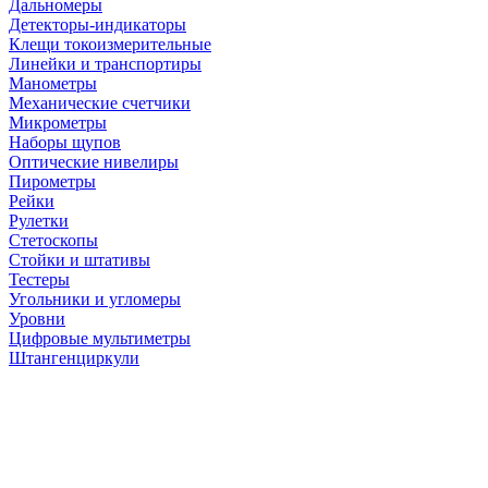
Дальномеры
Детекторы-индикаторы
Клещи токоизмерительные
Линейки и транспортиры
Манометры
Механические счетчики
Микрометры
Наборы щупов
Оптические нивелиры
Пирометры
Рейки
Рулетки
Стетоскопы
Стойки и штативы
Тестеры
Угольники и угломеры
Уровни
Цифровые мультиметры
Штангенциркули