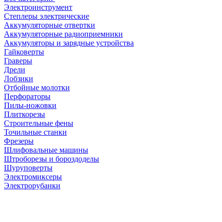
Электроинструмент
Степлеры электрические
Аккумуляторные отвертки
Аккумуляторные радиоприемники
Аккумуляторы и зарядные устройства
Гайковерты
Граверы
Дрели
Лобзики
Отбойные молотки
Перфораторы
Пилы-ножовки
Плиткорезы
Строительные фены
Точильные станки
Фрезеры
Шлифовальные машины
Штроборезы и бороздоделы
Шуруповерты
Электромиксеры
Электрорубанки