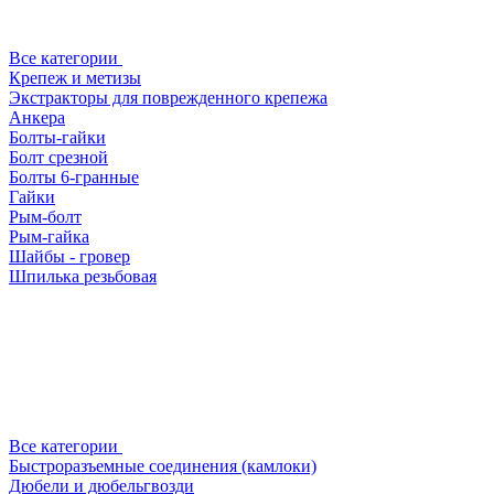
Все категории
Крепеж и метизы
Экстракторы для поврежденного крепежа
Анкера
Болты-гайки
Болт срезной
Болты 6-гранные
Гайки
Рым-болт
Рым-гайка
Шайбы - гровер
Шпилька резьбовая
Все категории
Быстроразъемные соединения (камлоки)
Дюбели и дюбельгвозди