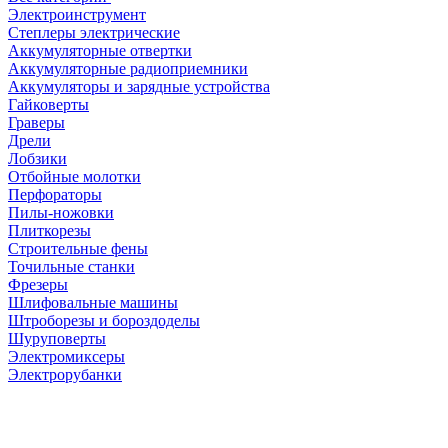
Электроинструмент
Степлеры электрические
Аккумуляторные отвертки
Аккумуляторные радиоприемники
Аккумуляторы и зарядные устройства
Гайковерты
Граверы
Дрели
Лобзики
Отбойные молотки
Перфораторы
Пилы-ножовки
Плиткорезы
Строительные фены
Точильные станки
Фрезеры
Шлифовальные машины
Штроборезы и бороздоделы
Шуруповерты
Электромиксеры
Электрорубанки