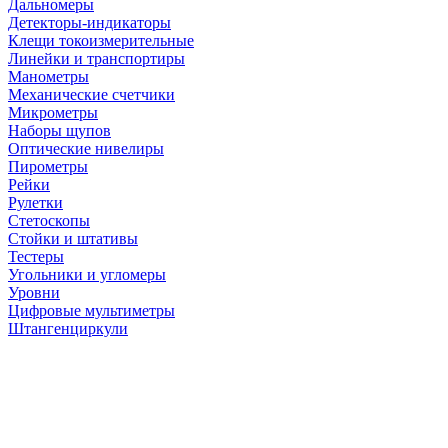
Дальномеры
Детекторы-индикаторы
Клещи токоизмерительные
Линейки и транспортиры
Манометры
Механические счетчики
Микрометры
Наборы щупов
Оптические нивелиры
Пирометры
Рейки
Рулетки
Стетоскопы
Стойки и штативы
Тестеры
Угольники и угломеры
Уровни
Цифровые мультиметры
Штангенциркули