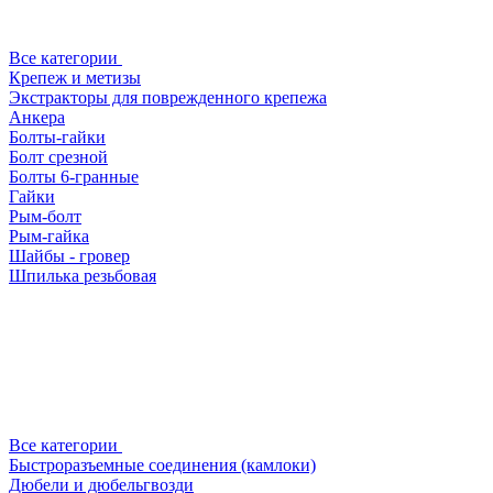
Все категории
Крепеж и метизы
Экстракторы для поврежденного крепежа
Анкера
Болты-гайки
Болт срезной
Болты 6-гранные
Гайки
Рым-болт
Рым-гайка
Шайбы - гровер
Шпилька резьбовая
Все категории
Быстроразъемные соединения (камлоки)
Дюбели и дюбельгвозди