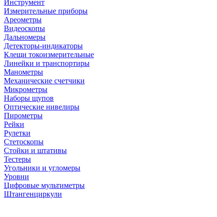
Инструмент
Измерительные приборы
Ареометры
Видеоскопы
Дальномеры
Детекторы-индикаторы
Клещи токоизмерительные
Линейки и транспортиры
Манометры
Механические счетчики
Микрометры
Наборы щупов
Оптические нивелиры
Пирометры
Рейки
Рулетки
Стетоскопы
Стойки и штативы
Тестеры
Угольники и угломеры
Уровни
Цифровые мультиметры
Штангенциркули