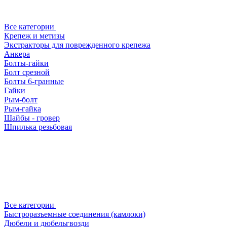
Все категории
Крепеж и метизы
Экстракторы для поврежденного крепежа
Анкера
Болты-гайки
Болт срезной
Болты 6-гранные
Гайки
Рым-болт
Рым-гайка
Шайбы - гровер
Шпилька резьбовая
Все категории
Быстроразъемные соединения (камлоки)
Дюбели и дюбельгвозди