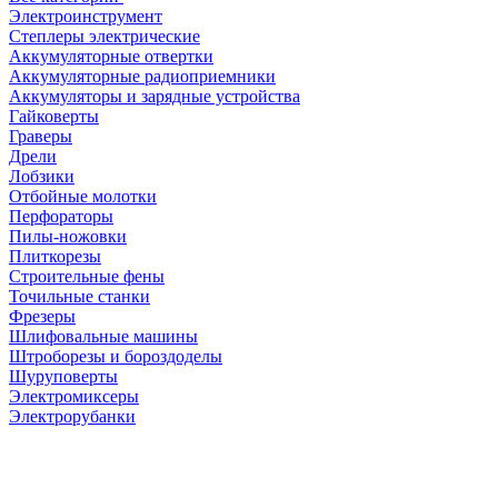
Электроинструмент
Степлеры электрические
Аккумуляторные отвертки
Аккумуляторные радиоприемники
Аккумуляторы и зарядные устройства
Гайковерты
Граверы
Дрели
Лобзики
Отбойные молотки
Перфораторы
Пилы-ножовки
Плиткорезы
Строительные фены
Точильные станки
Фрезеры
Шлифовальные машины
Штроборезы и бороздоделы
Шуруповерты
Электромиксеры
Электрорубанки