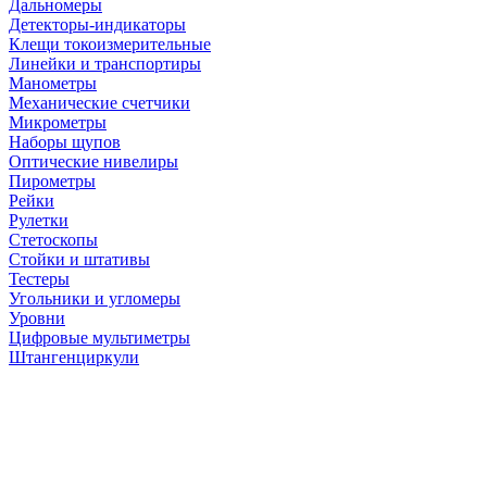
Дальномеры
Детекторы-индикаторы
Клещи токоизмерительные
Линейки и транспортиры
Манометры
Механические счетчики
Микрометры
Наборы щупов
Оптические нивелиры
Пирометры
Рейки
Рулетки
Стетоскопы
Стойки и штативы
Тестеры
Угольники и угломеры
Уровни
Цифровые мультиметры
Штангенциркули