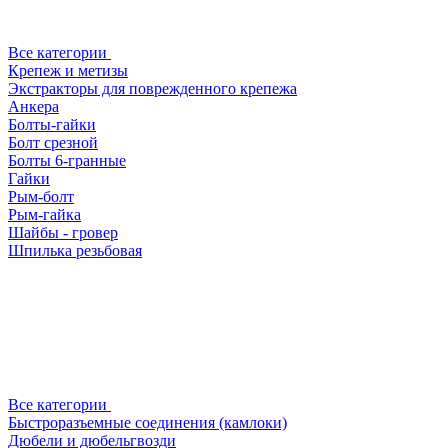
Все категории
Крепеж и метизы
Экстракторы для поврежденного крепежа
Анкера
Болты-гайки
Болт срезной
Болты 6-гранные
Гайки
Рым-болт
Рым-гайка
Шайбы - гровер
Шпилька резьбовая
Все категории
Быстроразъемные соединения (камлоки)
Дюбели и дюбельгвозди