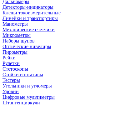
Дальномеры
Детекторы-индикаторы
Клещи токоизмерительные
Линейки и транспортиры
Манометры
Механические счетчики
Микрометры
Наборы щупов
Оптические нивелиры
Пирометры
Рейки
Рулетки
Стетоскопы
Стойки и штативы
Тестеры
Угольники и угломеры
Уровни
Цифровые мультиметры
Штангенциркули