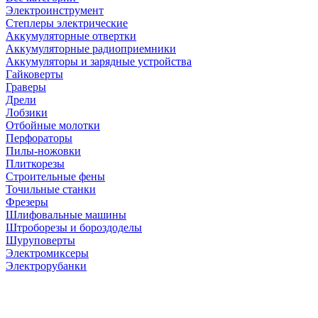
Электроинструмент
Степлеры электрические
Аккумуляторные отвертки
Аккумуляторные радиоприемники
Аккумуляторы и зарядные устройства
Гайковерты
Граверы
Дрели
Лобзики
Отбойные молотки
Перфораторы
Пилы-ножовки
Плиткорезы
Строительные фены
Точильные станки
Фрезеры
Шлифовальные машины
Штроборезы и бороздоделы
Шуруповерты
Электромиксеры
Электрорубанки