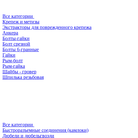
Все категории
Крепеж и метизы
Экстракторы для поврежденного крепежа
Анкера
Болты-гайки
Болт срезной
Болты 6-гранные
Гайки
Рым-болт
Рым-гайка
Шайбы - гровер
Шпилька резьбовая
Все категории
Быстроразъемные соединения (камлоки)
Дюбели и дюбельгвозди