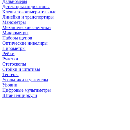
Дальномеры
Детекторы-индикаторы
Клещи токоизмерительные
Линейки и транспортиры
Манометры
Механические счетчики
Микрометры
Наборы щупов
Оптические нивелиры
Пирометры
Рейки
Рулетки
Стетоскопы
Стойки и штативы
Тестеры
Угольники и угломеры
Уровни
Цифровые мультиметры
Штангенциркули