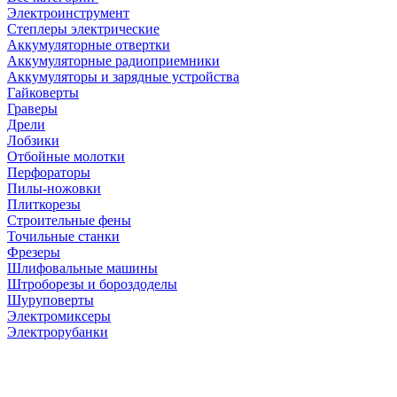
Электроинструмент
Степлеры электрические
Аккумуляторные отвертки
Аккумуляторные радиоприемники
Аккумуляторы и зарядные устройства
Гайковерты
Граверы
Дрели
Лобзики
Отбойные молотки
Перфораторы
Пилы-ножовки
Плиткорезы
Строительные фены
Точильные станки
Фрезеры
Шлифовальные машины
Штроборезы и бороздоделы
Шуруповерты
Электромиксеры
Электрорубанки